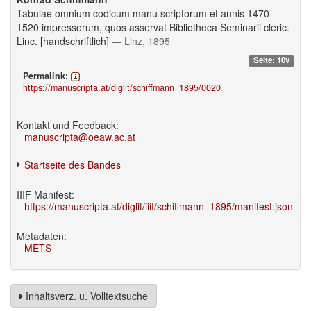
Tabulae omnium codicum manu scriptorum et annis 1470-
1520 impressorum, quos asservat Bibliotheca Seminarii cleric.
Linc. [handschriftlich]
— Linz, 1895
Seite: 10v
Permalink:
https://manuscripta.at/diglit/schiffmann_1895/0020
Kontakt und Feedback:
manuscripta@oeaw.ac.at
Startseite des Bandes
IIIF Manifest:
https://manuscripta.at/diglit/iiif/schiffmann_1895/manifest.json
Metadaten:
METS
Inhaltsverz. u. Volltextsuche