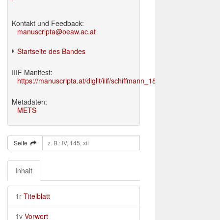
Kontakt und Feedback:
manuscripta@oeaw.ac.at
Startseite des Bandes
IIIF Manifest:
https://manuscripta.at/diglit/iiif/schiffmann_1895/manifest.json
Metadaten:
METS
Seite
Inhalt
1r
Titelblatt
1v
Vorwort