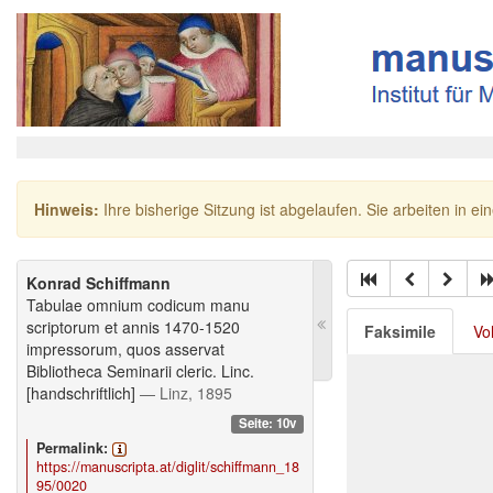
Hinweis:
Ihre bisherige Sitzung ist abgelaufen. Sie arbeiten in ei
Konrad Schiffmann
Tabulae omnium codicum manu
scriptorum et annis 1470-1520
Faksimile
Vo
impressorum, quos asservat
Bibliotheca Seminarii cleric. Linc.
[handschriftlich]
— Linz, 1895
Seite: 10v
Permalink:
https://manuscripta.at/diglit/schiffmann_18
95/0020