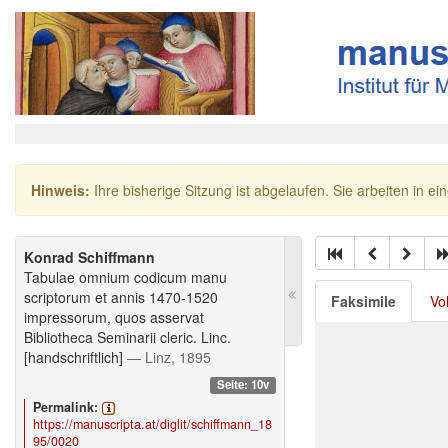
Hinweis:
Ihre bisherige Sitzung ist abgelaufen. Sie arbeiten in ei
Konrad Schiffmann
Tabulae omnium codicum manu
scriptorum et annis 1470-1520
Faksimile
Vo
impressorum, quos asservat
Bibliotheca Seminarii cleric. Linc.
[handschriftlich]
— Linz, 1895
Seite: 10v
Permalink:
https://manuscripta.at/diglit/schiffmann_18
95/0020