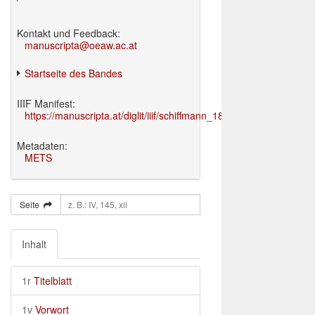
Kontakt und Feedback:
manuscripta@oeaw.ac.at
Startseite des Bandes
IIIF Manifest:
https://manuscripta.at/diglit/iiif/schiffmann_1895/manifest.json
Metadaten:
METS
Seite
Inhalt
1r
Titelblatt
1v
Vorwort