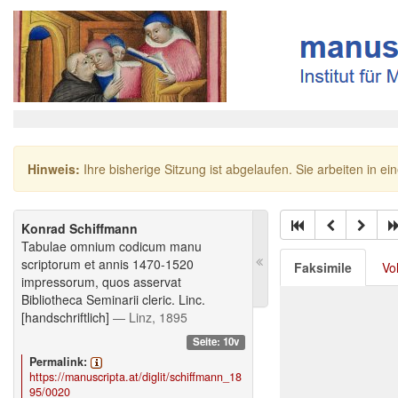
Hinweis:
Ihre bisherige Sitzung ist abgelaufen. Sie arbeiten in ei
Konrad Schiffmann
Tabulae omnium codicum manu
scriptorum et annis 1470-1520
Faksimile
Vo
impressorum, quos asservat
Bibliotheca Seminarii cleric. Linc.
[handschriftlich]
— Linz, 1895
Seite: 10v
Permalink:
https://manuscripta.at/diglit/schiffmann_18
95/0020