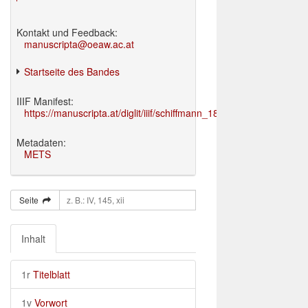
Kontakt und Feedback:
manuscripta@oeaw.ac.at
Startseite des Bandes
IIIF Manifest:
https://manuscripta.at/diglit/iiif/schiffmann_1895/manifest.json
Metadaten:
METS
Seite
Inhalt
1r
Titelblatt
1v
Vorwort