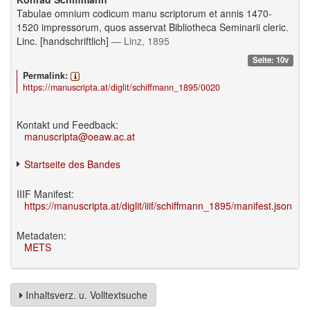
Tabulae omnium codicum manu scriptorum et annis 1470-
1520 impressorum, quos asservat Bibliotheca Seminarii cleric.
Linc. [handschriftlich]
— Linz, 1895
Seite: 10v
Permalink:
https://manuscripta.at/diglit/schiffmann_1895/0020
Kontakt und Feedback:
manuscripta@oeaw.ac.at
Startseite des Bandes
IIIF Manifest:
https://manuscripta.at/diglit/iiif/schiffmann_1895/manifest.json
Metadaten:
METS
Inhaltsverz. u. Volltextsuche