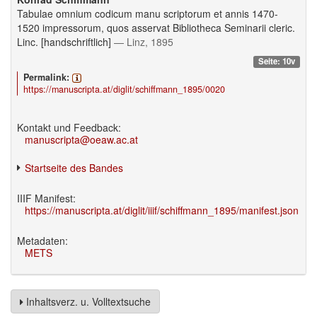
Tabulae omnium codicum manu scriptorum et annis 1470-
1520 impressorum, quos asservat Bibliotheca Seminarii cleric.
Linc. [handschriftlich]
— Linz, 1895
Seite: 10v
Permalink:
https://manuscripta.at/diglit/schiffmann_1895/0020
Kontakt und Feedback:
manuscripta@oeaw.ac.at
Startseite des Bandes
IIIF Manifest:
https://manuscripta.at/diglit/iiif/schiffmann_1895/manifest.json
Metadaten:
METS
Inhaltsverz. u. Volltextsuche