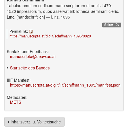
Tabulae omnium codicum manu scriptorum et annis 1470-
1520 impressorum, quos asservat Bibliotheca Seminarii cleric.
Linc. [handschriftlich]
— Linz, 1895
Seite: 10v
Permalink:
https://manuscripta.at/diglit/schiffmann_1895/0020
Kontakt und Feedback:
manuscripta@oeaw.ac.at
Startseite des Bandes
IIIF Manifest:
https://manuscripta.at/diglit/iiif/schiffmann_1895/manifest.json
Metadaten:
METS
Inhaltsverz. u. Volltextsuche