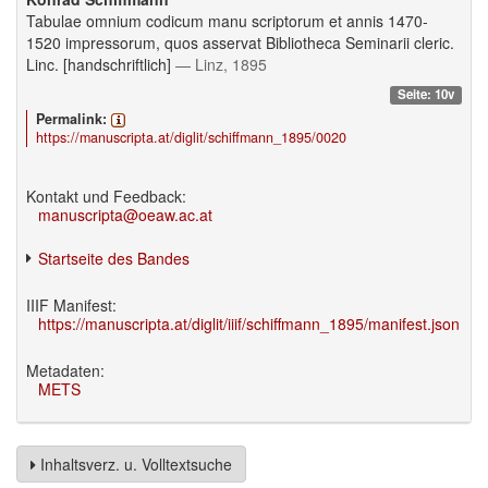
Tabulae omnium codicum manu scriptorum et annis 1470-
1520 impressorum, quos asservat Bibliotheca Seminarii cleric.
Linc. [handschriftlich]
— Linz, 1895
Seite: 10v
Permalink:
https://manuscripta.at/diglit/schiffmann_1895/0020
Kontakt und Feedback:
manuscripta@oeaw.ac.at
Startseite des Bandes
IIIF Manifest:
https://manuscripta.at/diglit/iiif/schiffmann_1895/manifest.json
Metadaten:
METS
Inhaltsverz. u. Volltextsuche