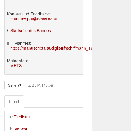
Kontakt und Feedback:
manuscripta@oeaw.ac.at
Startseite des Bandes
IIIF Manifest:
https://manuscripta.at/diglit/iiif/schiffmann_1895/manifest.json
Metadaten:
METS
Seite
Inhalt
1r
Titelblatt
1v
Vorwort