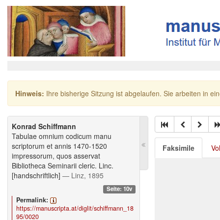
Hinweis:
Ihre bisherige Sitzung ist abgelaufen. Sie arbeiten in ei
Konrad Schiffmann
Tabulae omnium codicum manu
scriptorum et annis 1470-1520
Faksimile
Vo
impressorum, quos asservat
Bibliotheca Seminarii cleric. Linc.
[handschriftlich]
— Linz, 1895
Seite: 10v
Permalink:
https://manuscripta.at/diglit/schiffmann_18
95/0020