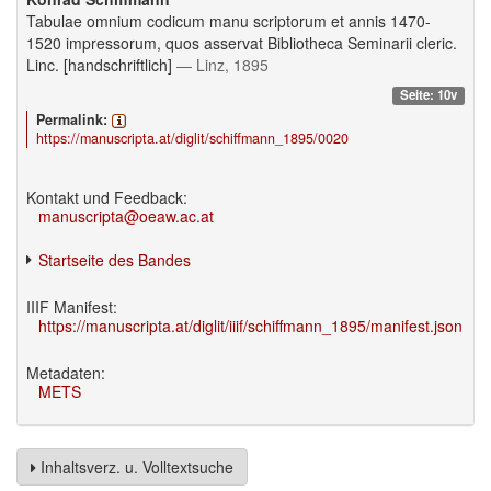
Tabulae omnium codicum manu scriptorum et annis 1470-
1520 impressorum, quos asservat Bibliotheca Seminarii cleric.
Linc. [handschriftlich]
— Linz, 1895
Seite: 10v
Permalink:
https://manuscripta.at/diglit/schiffmann_1895/0020
Kontakt und Feedback:
manuscripta@oeaw.ac.at
Startseite des Bandes
IIIF Manifest:
https://manuscripta.at/diglit/iiif/schiffmann_1895/manifest.json
Metadaten:
METS
Inhaltsverz. u. Volltextsuche