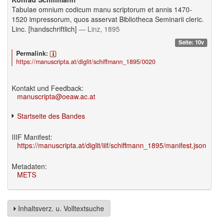
Tabulae omnium codicum manu scriptorum et annis 1470-
1520 impressorum, quos asservat Bibliotheca Seminarii cleric.
Linc. [handschriftlich]
— Linz, 1895
Seite: 10v
Permalink:
https://manuscripta.at/diglit/schiffmann_1895/0020
Kontakt und Feedback:
manuscripta@oeaw.ac.at
Startseite des Bandes
IIIF Manifest:
https://manuscripta.at/diglit/iiif/schiffmann_1895/manifest.json
Metadaten:
METS
Inhaltsverz. u. Volltextsuche