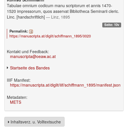
Tabulae omnium codicum manu scriptorum et annis 1470-
1520 impressorum, quos asservat Bibliotheca Seminarii cleric.
Linc. [handschriftlich]
— Linz, 1895
Seite: 10v
Permalink:
https://manuscripta.at/diglit/schiffmann_1895/0020
Kontakt und Feedback:
manuscripta@oeaw.ac.at
Startseite des Bandes
IIIF Manifest:
https://manuscripta.at/diglit/iiif/schiffmann_1895/manifest.json
Metadaten:
METS
Inhaltsverz. u. Volltextsuche