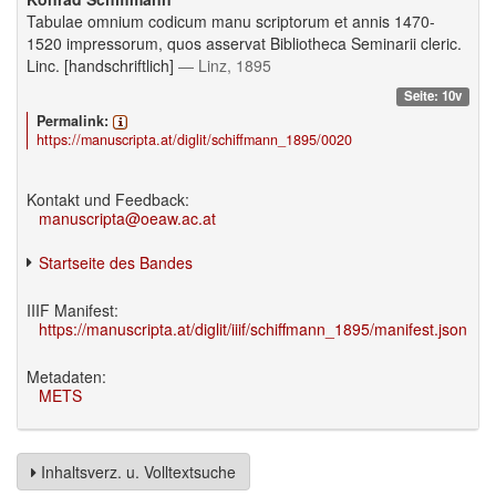
Tabulae omnium codicum manu scriptorum et annis 1470-
1520 impressorum, quos asservat Bibliotheca Seminarii cleric.
Linc. [handschriftlich]
— Linz, 1895
Seite: 10v
Permalink:
https://manuscripta.at/diglit/schiffmann_1895/0020
Kontakt und Feedback:
manuscripta@oeaw.ac.at
Startseite des Bandes
IIIF Manifest:
https://manuscripta.at/diglit/iiif/schiffmann_1895/manifest.json
Metadaten:
METS
Inhaltsverz. u. Volltextsuche