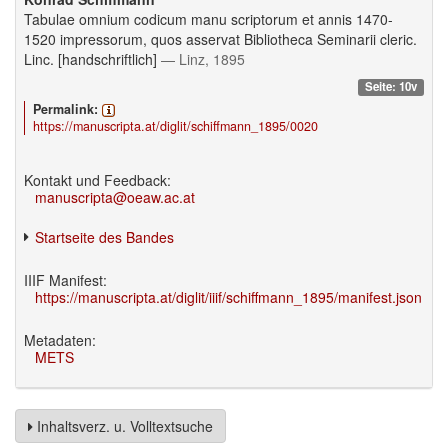
Tabulae omnium codicum manu scriptorum et annis 1470-
1520 impressorum, quos asservat Bibliotheca Seminarii cleric.
Linc. [handschriftlich]
— Linz, 1895
Seite: 10v
Permalink:
https://manuscripta.at/diglit/schiffmann_1895/0020
Kontakt und Feedback:
manuscripta@oeaw.ac.at
Startseite des Bandes
IIIF Manifest:
https://manuscripta.at/diglit/iiif/schiffmann_1895/manifest.json
Metadaten:
METS
Inhaltsverz. u. Volltextsuche