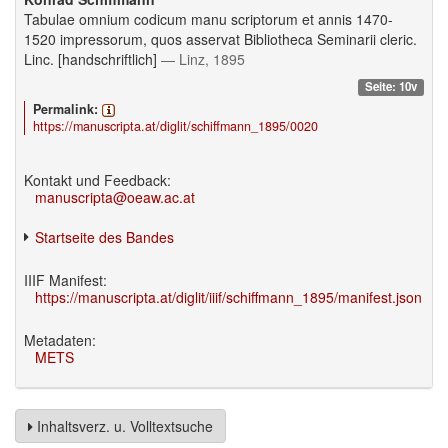
Tabulae omnium codicum manu scriptorum et annis 1470-
1520 impressorum, quos asservat Bibliotheca Seminarii cleric.
Linc. [handschriftlich]
— Linz, 1895
Seite: 10v
Permalink:
https://manuscripta.at/diglit/schiffmann_1895/0020
Kontakt und Feedback:
manuscripta@oeaw.ac.at
Startseite des Bandes
IIIF Manifest:
https://manuscripta.at/diglit/iiif/schiffmann_1895/manifest.json
Metadaten:
METS
Inhaltsverz. u. Volltextsuche