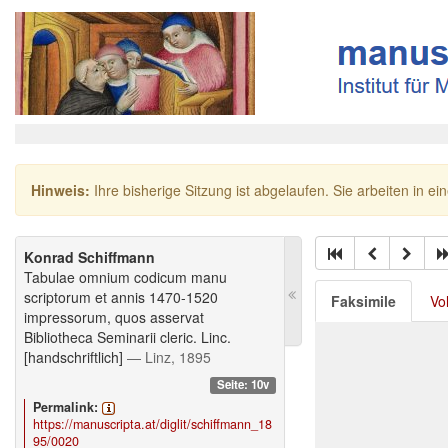
Hinweis:
Ihre bisherige Sitzung ist abgelaufen. Sie arbeiten in ei
Konrad Schiffmann
Tabulae omnium codicum manu
scriptorum et annis 1470-1520
Faksimile
Vo
impressorum, quos asservat
Bibliotheca Seminarii cleric. Linc.
[handschriftlich]
— Linz, 1895
Seite: 10v
Permalink:
https://manuscripta.at/diglit/schiffmann_18
95/0020