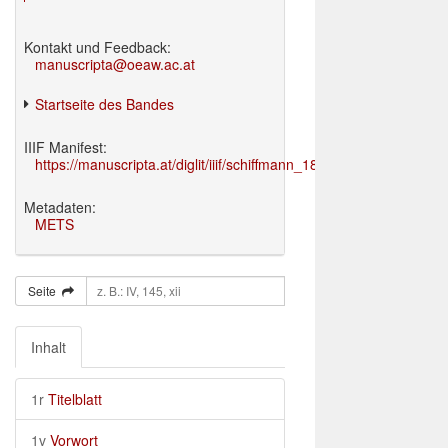
Kontakt und Feedback:
manuscripta@oeaw.ac.at
Startseite des Bandes
IIIF Manifest:
https://manuscripta.at/diglit/iiif/schiffmann_1895/manifest.json
Metadaten:
METS
Seite
Inhalt
1r
Titelblatt
1v
Vorwort