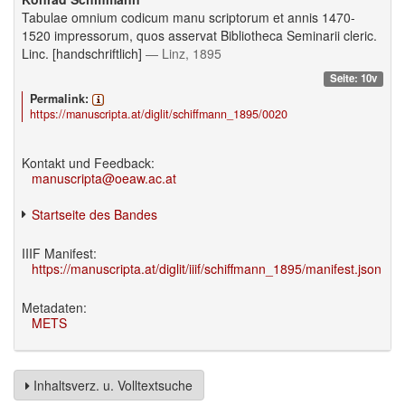
Tabulae omnium codicum manu scriptorum et annis 1470-
1520 impressorum, quos asservat Bibliotheca Seminarii cleric.
Linc. [handschriftlich]
— Linz, 1895
Seite: 10v
Permalink:
https://manuscripta.at/diglit/schiffmann_1895/0020
Kontakt und Feedback:
manuscripta@oeaw.ac.at
Startseite des Bandes
IIIF Manifest:
https://manuscripta.at/diglit/iiif/schiffmann_1895/manifest.json
Metadaten:
METS
Inhaltsverz. u. Volltextsuche