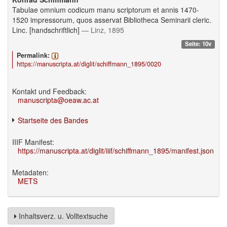
Tabulae omnium codicum manu scriptorum et annis 1470-
1520 impressorum, quos asservat Bibliotheca Seminarii cleric.
Linc. [handschriftlich]
— Linz, 1895
Seite: 10v
Permalink:
https://manuscripta.at/diglit/schiffmann_1895/0020
Kontakt und Feedback:
manuscripta@oeaw.ac.at
Startseite des Bandes
IIIF Manifest:
https://manuscripta.at/diglit/iiif/schiffmann_1895/manifest.json
Metadaten:
METS
Inhaltsverz. u. Volltextsuche