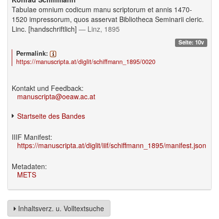
Tabulae omnium codicum manu scriptorum et annis 1470-
1520 impressorum, quos asservat Bibliotheca Seminarii cleric.
Linc. [handschriftlich]
— Linz, 1895
Seite: 10v
Permalink:
https://manuscripta.at/diglit/schiffmann_1895/0020
Kontakt und Feedback:
manuscripta@oeaw.ac.at
Startseite des Bandes
IIIF Manifest:
https://manuscripta.at/diglit/iiif/schiffmann_1895/manifest.json
Metadaten:
METS
Inhaltsverz. u. Volltextsuche