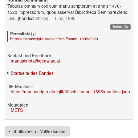
Tabulae omnium codicum manu scriptorum et annis 1470-
1520 impressorum, quos asservat Bibliotheca Seminarii cleric.
Linc. [handschriftlich]
— Linz, 1895
Seite: 10v
Permalink:
https://manuscripta.at/diglit/schiffmann_1895/0020
Kontakt und Feedback:
manuscripta@oeaw.ac.at
Startseite des Bandes
IIIF Manifest:
https://manuscripta.at/diglit/iiif/schiffmann_1895/manifest.json
Metadaten:
METS
Inhaltsverz. u. Volltextsuche