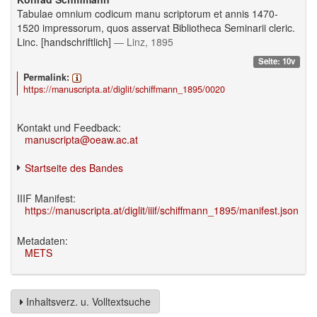
Tabulae omnium codicum manu scriptorum et annis 1470-
1520 impressorum, quos asservat Bibliotheca Seminarii cleric.
Linc. [handschriftlich]
— Linz, 1895
Seite: 10v
Permalink:
https://manuscripta.at/diglit/schiffmann_1895/0020
Kontakt und Feedback:
manuscripta@oeaw.ac.at
Startseite des Bandes
IIIF Manifest:
https://manuscripta.at/diglit/iiif/schiffmann_1895/manifest.json
Metadaten:
METS
Inhaltsverz. u. Volltextsuche