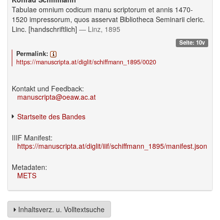
Tabulae omnium codicum manu scriptorum et annis 1470-
1520 impressorum, quos asservat Bibliotheca Seminarii cleric.
Linc. [handschriftlich]
— Linz, 1895
Seite: 10v
Permalink:
https://manuscripta.at/diglit/schiffmann_1895/0020
Kontakt und Feedback:
manuscripta@oeaw.ac.at
Startseite des Bandes
IIIF Manifest:
https://manuscripta.at/diglit/iiif/schiffmann_1895/manifest.json
Metadaten:
METS
Inhaltsverz. u. Volltextsuche