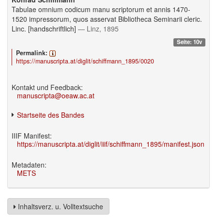
Tabulae omnium codicum manu scriptorum et annis 1470-
1520 impressorum, quos asservat Bibliotheca Seminarii cleric.
Linc. [handschriftlich]
— Linz, 1895
Seite: 10v
Permalink:
https://manuscripta.at/diglit/schiffmann_1895/0020
Kontakt und Feedback:
manuscripta@oeaw.ac.at
Startseite des Bandes
IIIF Manifest:
https://manuscripta.at/diglit/iiif/schiffmann_1895/manifest.json
Metadaten:
METS
Inhaltsverz. u. Volltextsuche