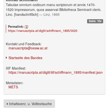
Tabulae omnium codicum manu scriptorum et annis 1470-
1520 impressorum, quos asservat Bibliotheca Seminarii cleric.
Linc. [handschriftlich]
— Linz, 1895
Seite: 10v
Permalink:
https://manuscripta.at/diglit/schiffmann_1895/0020
Kontakt und Feedback:
manuscripta@oeaw.ac.at
Startseite des Bandes
IIIF Manifest:
https://manuscripta.at/diglit/iiif/schiffmann_1895/manifest.json
Metadaten:
METS
Inhaltsverz. u. Volltextsuche