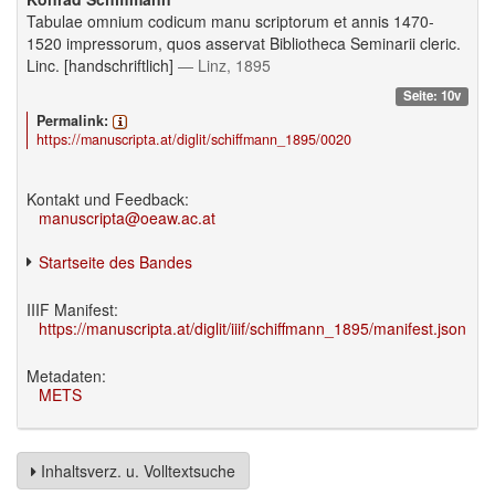
Tabulae omnium codicum manu scriptorum et annis 1470-
1520 impressorum, quos asservat Bibliotheca Seminarii cleric.
Linc. [handschriftlich]
— Linz, 1895
Seite: 10v
Permalink:
https://manuscripta.at/diglit/schiffmann_1895/0020
Kontakt und Feedback:
manuscripta@oeaw.ac.at
Startseite des Bandes
IIIF Manifest:
https://manuscripta.at/diglit/iiif/schiffmann_1895/manifest.json
Metadaten:
METS
Inhaltsverz. u. Volltextsuche