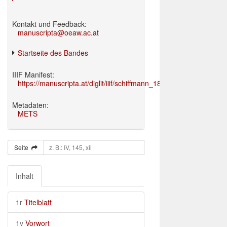
Kontakt und Feedback:
manuscripta@oeaw.ac.at
Startseite des Bandes
IIIF Manifest:
https://manuscripta.at/diglit/iiif/schiffmann_1895/manifest.json
Metadaten:
METS
Seite
Inhalt
1r
Titelblatt
1v
Vorwort