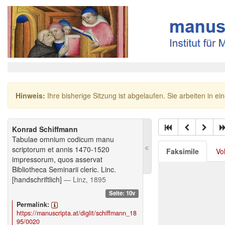
Hinweis:
Ihre bisherige Sitzung ist abgelaufen. Sie arbeiten in ei
Konrad Schiffmann
Tabulae omnium codicum manu
scriptorum et annis 1470-1520
Faksimile
Vo
impressorum, quos asservat
Bibliotheca Seminarii cleric. Linc.
[handschriftlich]
— Linz, 1895
Seite: 10v
Permalink:
https://manuscripta.at/diglit/schiffmann_18
95/0020