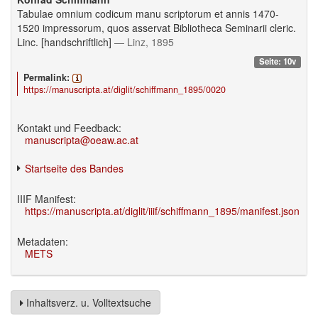
Tabulae omnium codicum manu scriptorum et annis 1470-
1520 impressorum, quos asservat Bibliotheca Seminarii cleric.
Linc. [handschriftlich]
— Linz, 1895
Seite: 10v
Permalink:
https://manuscripta.at/diglit/schiffmann_1895/0020
Kontakt und Feedback:
manuscripta@oeaw.ac.at
Startseite des Bandes
IIIF Manifest:
https://manuscripta.at/diglit/iiif/schiffmann_1895/manifest.json
Metadaten:
METS
Inhaltsverz. u. Volltextsuche