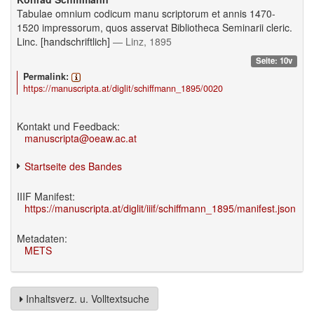
Tabulae omnium codicum manu scriptorum et annis 1470-
1520 impressorum, quos asservat Bibliotheca Seminarii cleric.
Linc. [handschriftlich]
— Linz, 1895
Seite: 10v
Permalink:
https://manuscripta.at/diglit/schiffmann_1895/0020
Kontakt und Feedback:
manuscripta@oeaw.ac.at
Startseite des Bandes
IIIF Manifest:
https://manuscripta.at/diglit/iiif/schiffmann_1895/manifest.json
Metadaten:
METS
Inhaltsverz. u. Volltextsuche