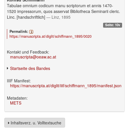
Tabulae omnium codicum manu scriptorum et annis 1470-
1520 impressorum, quos asservat Bibliotheca Seminarii cleric.
Linc. [handschriftlich]
— Linz, 1895
Seite: 10v
Permalink:
https://manuscripta.at/diglit/schiffmann_1895/0020
Kontakt und Feedback:
manuscripta@oeaw.ac.at
Startseite des Bandes
IIIF Manifest:
https://manuscripta.at/diglit/iiif/schiffmann_1895/manifest.json
Metadaten:
METS
Inhaltsverz. u. Volltextsuche