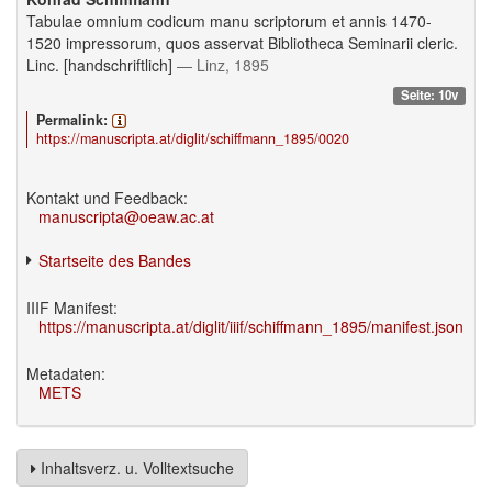
Tabulae omnium codicum manu scriptorum et annis 1470-
1520 impressorum, quos asservat Bibliotheca Seminarii cleric.
Linc. [handschriftlich]
— Linz, 1895
Seite: 10v
Permalink:
https://manuscripta.at/diglit/schiffmann_1895/0020
Kontakt und Feedback:
manuscripta@oeaw.ac.at
Startseite des Bandes
IIIF Manifest:
https://manuscripta.at/diglit/iiif/schiffmann_1895/manifest.json
Metadaten:
METS
Inhaltsverz. u. Volltextsuche