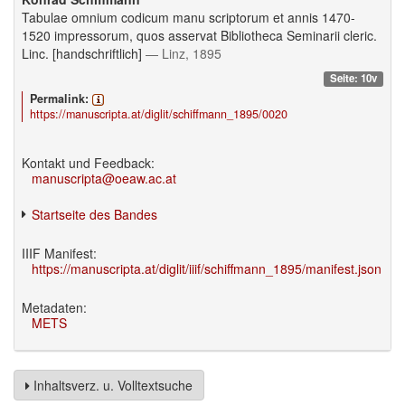
Tabulae omnium codicum manu scriptorum et annis 1470-
1520 impressorum, quos asservat Bibliotheca Seminarii cleric.
Linc. [handschriftlich]
— Linz, 1895
Seite: 10v
Permalink:
https://manuscripta.at/diglit/schiffmann_1895/0020
Kontakt und Feedback:
manuscripta@oeaw.ac.at
Startseite des Bandes
IIIF Manifest:
https://manuscripta.at/diglit/iiif/schiffmann_1895/manifest.json
Metadaten:
METS
Inhaltsverz. u. Volltextsuche