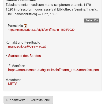
Tabulae omnium codicum manu scriptorum et annis 1470-
1520 impressorum, quos asservat Bibliotheca Seminarii cleric.
Linc. [handschriftlich]
— Linz, 1895
Seite: 10v
Permalink:
https://manuscripta.at/diglit/schiffmann_1895/0020
Kontakt und Feedback:
manuscripta@oeaw.ac.at
Startseite des Bandes
IIIF Manifest:
https://manuscripta.at/diglit/iiif/schiffmann_1895/manifest.json
Metadaten:
METS
Inhaltsverz. u. Volltextsuche