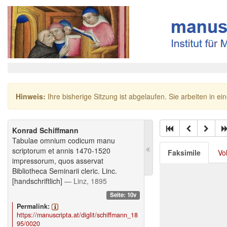
Hinweis:
Ihre bisherige Sitzung ist abgelaufen. Sie arbeiten in ei
Konrad Schiffmann
Tabulae omnium codicum manu
scriptorum et annis 1470-1520
Faksimile
Vo
impressorum, quos asservat
Bibliotheca Seminarii cleric. Linc.
[handschriftlich]
— Linz, 1895
Seite: 10v
Permalink:
https://manuscripta.at/diglit/schiffmann_18
95/0020