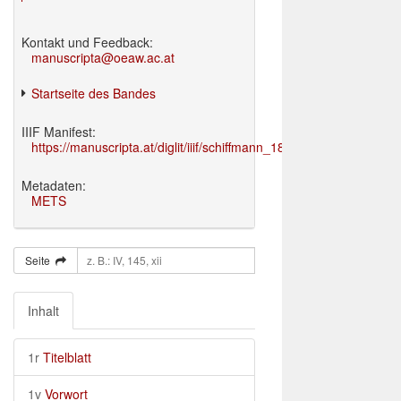
Kontakt und Feedback:
manuscripta@oeaw.ac.at
Startseite des Bandes
IIIF Manifest:
https://manuscripta.at/diglit/iiif/schiffmann_1895/manifest.json
Metadaten:
METS
Seite
Inhalt
1r
Titelblatt
1v
Vorwort