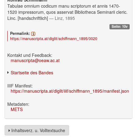
Tabulae omnium codicum manu scriptorum et annis 1470-
1520 impressorum, quos asservat Bibliotheca Seminarii cleric.
Linc. [handschriftlich]
— Linz, 1895
Seite: 10v
Permalink:
https://manuscripta.at/diglit/schiffmann_1895/0020
Kontakt und Feedback:
manuscripta@oeaw.ac.at
Startseite des Bandes
IIIF Manifest:
https://manuscripta.at/diglit/iiif/schiffmann_1895/manifest.json
Metadaten:
METS
Inhaltsverz. u. Volltextsuche