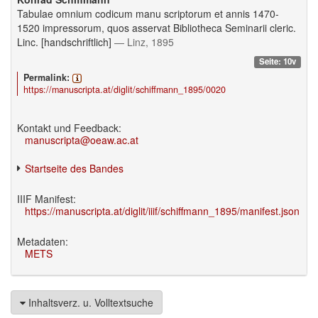
Tabulae omnium codicum manu scriptorum et annis 1470-
1520 impressorum, quos asservat Bibliotheca Seminarii cleric.
Linc. [handschriftlich]
— Linz, 1895
Seite: 10v
Permalink:
https://manuscripta.at/diglit/schiffmann_1895/0020
Kontakt und Feedback:
manuscripta@oeaw.ac.at
Startseite des Bandes
IIIF Manifest:
https://manuscripta.at/diglit/iiif/schiffmann_1895/manifest.json
Metadaten:
METS
Inhaltsverz. u. Volltextsuche