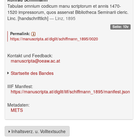
Tabulae omnium codicum manu scriptorum et annis 1470-
1520 impressorum, quos asservat Bibliotheca Seminarii cleric.
Linc. [handschriftlich]
— Linz, 1895
Seite: 10v
Permalink:
https://manuscripta.at/diglit/schiffmann_1895/0020
Kontakt und Feedback:
manuscripta@oeaw.ac.at
Startseite des Bandes
IIIF Manifest:
https://manuscripta.at/diglit/iiif/schiffmann_1895/manifest.json
Metadaten:
METS
Inhaltsverz. u. Volltextsuche