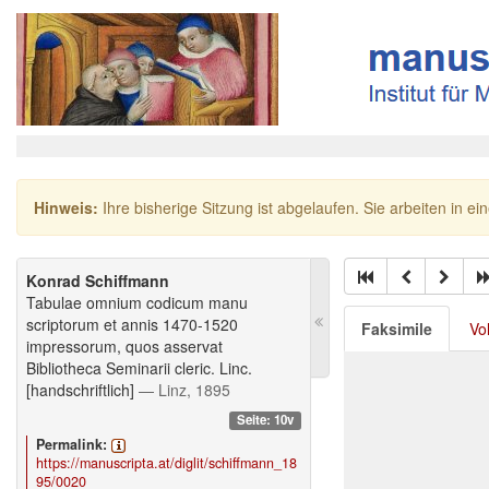
Hinweis:
Ihre bisherige Sitzung ist abgelaufen. Sie arbeiten in ei
Konrad Schiffmann
Tabulae omnium codicum manu
scriptorum et annis 1470-1520
Faksimile
Vo
impressorum, quos asservat
Bibliotheca Seminarii cleric. Linc.
[handschriftlich]
— Linz, 1895
Seite: 10v
Permalink:
https://manuscripta.at/diglit/schiffmann_18
95/0020