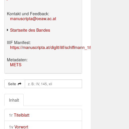
Kontakt und Feedback:
manuscripta@oeaw.ac.at
Startseite des Bandes
IIIF Manifest:
https://manuscripta.at/diglit/iiif/schiffmann_1895/manifest.json
Metadaten:
METS
Seite
Inhalt
1r
Titelblatt
1v
Vorwort