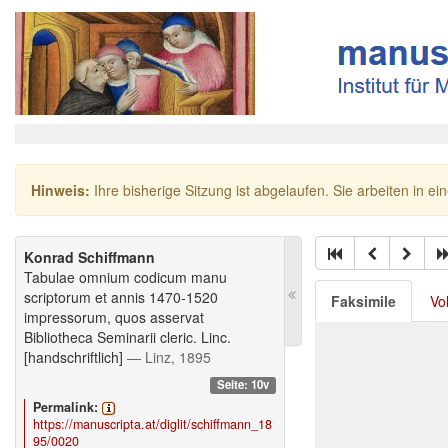
Hinweis:
Ihre bisherige Sitzung ist abgelaufen. Sie arbeiten in ei
Konrad Schiffmann
Tabulae omnium codicum manu
scriptorum et annis 1470-1520
Faksimile
Vo
impressorum, quos asservat
Bibliotheca Seminarii cleric. Linc.
[handschriftlich]
— Linz, 1895
Seite: 10v
Permalink:
https://manuscripta.at/diglit/schiffmann_18
95/0020