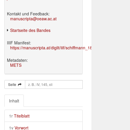
Kontakt und Feedback:
manuscripta@oeaw.ac.at
Startseite des Bandes
IIIF Manifest:
https://manuscripta.at/diglit/iiif/schiffmann_1895/manifest.json
Metadaten:
METS
Seite
Inhalt
1r
Titelblatt
1v
Vorwort