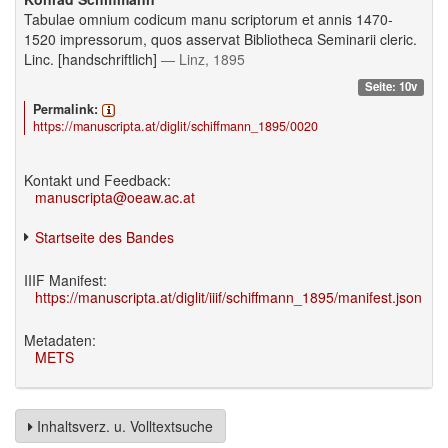
Tabulae omnium codicum manu scriptorum et annis 1470-
1520 impressorum, quos asservat Bibliotheca Seminarii cleric.
Linc. [handschriftlich]
— Linz, 1895
Seite: 10v
Permalink:
https://manuscripta.at/diglit/schiffmann_1895/0020
Kontakt und Feedback:
manuscripta@oeaw.ac.at
Startseite des Bandes
IIIF Manifest:
https://manuscripta.at/diglit/iiif/schiffmann_1895/manifest.json
Metadaten:
METS
Inhaltsverz. u. Volltextsuche