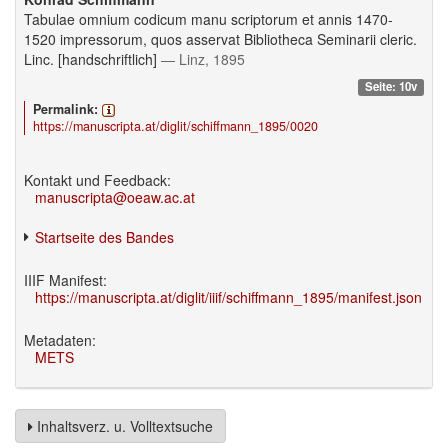
Tabulae omnium codicum manu scriptorum et annis 1470-
1520 impressorum, quos asservat Bibliotheca Seminarii cleric.
Linc. [handschriftlich]
— Linz, 1895
Seite: 10v
Permalink:
https://manuscripta.at/diglit/schiffmann_1895/0020
Kontakt und Feedback:
manuscripta@oeaw.ac.at
Startseite des Bandes
IIIF Manifest:
https://manuscripta.at/diglit/iiif/schiffmann_1895/manifest.json
Metadaten:
METS
Inhaltsverz. u. Volltextsuche