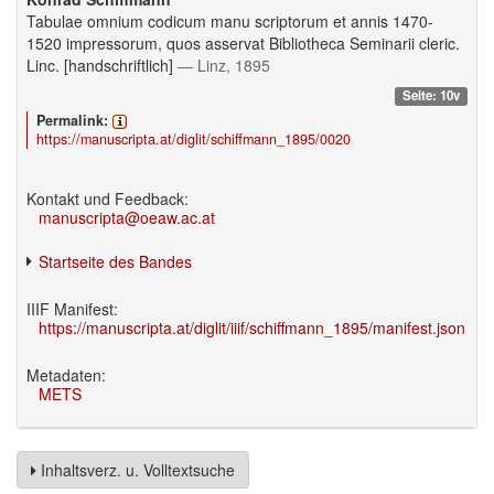
Tabulae omnium codicum manu scriptorum et annis 1470-
1520 impressorum, quos asservat Bibliotheca Seminarii cleric.
Linc. [handschriftlich]
— Linz, 1895
Seite: 10v
Permalink:
https://manuscripta.at/diglit/schiffmann_1895/0020
Kontakt und Feedback:
manuscripta@oeaw.ac.at
Startseite des Bandes
IIIF Manifest:
https://manuscripta.at/diglit/iiif/schiffmann_1895/manifest.json
Metadaten:
METS
Inhaltsverz. u. Volltextsuche