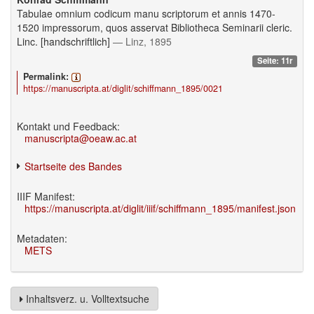
Tabulae omnium codicum manu scriptorum et annis 1470-
1520 impressorum, quos asservat Bibliotheca Seminarii cleric.
Linc. [handschriftlich]
— Linz, 1895
Seite: 11r
Permalink:
https://manuscripta.at/diglit/schiffmann_1895/0021
Kontakt und Feedback:
manuscripta@oeaw.ac.at
Startseite des Bandes
IIIF Manifest:
https://manuscripta.at/diglit/iiif/schiffmann_1895/manifest.json
Metadaten:
METS
Inhaltsverz. u. Volltextsuche