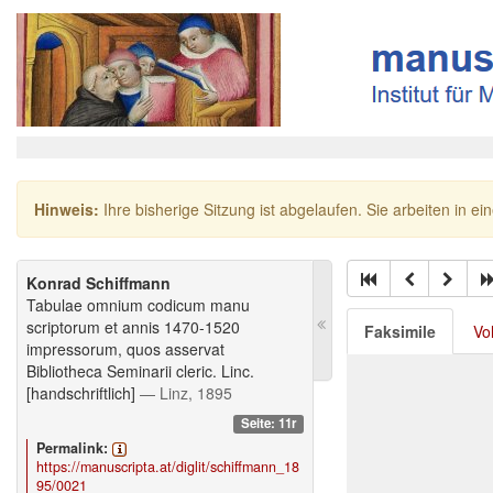
Hinweis:
Ihre bisherige Sitzung ist abgelaufen. Sie arbeiten in ei
Konrad Schiffmann
Tabulae omnium codicum manu
scriptorum et annis 1470-1520
Faksimile
Vo
impressorum, quos asservat
Bibliotheca Seminarii cleric. Linc.
[handschriftlich]
— Linz, 1895
Seite: 11r
Permalink:
https://manuscripta.at/diglit/schiffmann_18
95/0021