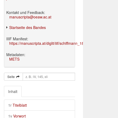
Kontakt und Feedback:
manuscripta@oeaw.ac.at
Startseite des Bandes
IIIF Manifest:
https://manuscripta.at/diglit/iiif/schiffmann_1895/manifest.json
Metadaten:
METS
Seite
Inhalt
1r
Titelblatt
1v
Vorwort