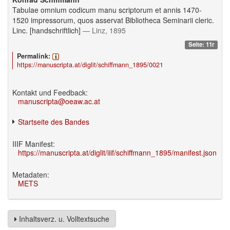
Tabulae omnium codicum manu scriptorum et annis 1470-
1520 impressorum, quos asservat Bibliotheca Seminarii cleric.
Linc. [handschriftlich]
— Linz, 1895
Seite: 11r
Permalink:
https://manuscripta.at/diglit/schiffmann_1895/0021
Kontakt und Feedback:
manuscripta@oeaw.ac.at
Startseite des Bandes
IIIF Manifest:
https://manuscripta.at/diglit/iiif/schiffmann_1895/manifest.json
Metadaten:
METS
Inhaltsverz. u. Volltextsuche