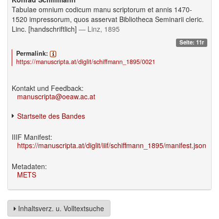
Tabulae omnium codicum manu scriptorum et annis 1470-
1520 impressorum, quos asservat Bibliotheca Seminarii cleric.
Linc. [handschriftlich]
— Linz, 1895
Seite: 11r
Permalink:
https://manuscripta.at/diglit/schiffmann_1895/0021
Kontakt und Feedback:
manuscripta@oeaw.ac.at
Startseite des Bandes
IIIF Manifest:
https://manuscripta.at/diglit/iiif/schiffmann_1895/manifest.json
Metadaten:
METS
Inhaltsverz. u. Volltextsuche