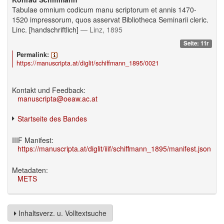
Tabulae omnium codicum manu scriptorum et annis 1470-
1520 impressorum, quos asservat Bibliotheca Seminarii cleric.
Linc. [handschriftlich]
— Linz, 1895
Seite: 11r
Permalink:
https://manuscripta.at/diglit/schiffmann_1895/0021
Kontakt und Feedback:
manuscripta@oeaw.ac.at
Startseite des Bandes
IIIF Manifest:
https://manuscripta.at/diglit/iiif/schiffmann_1895/manifest.json
Metadaten:
METS
Inhaltsverz. u. Volltextsuche