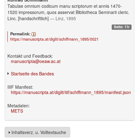
Tabulae omnium codicum manu scriptorum et annis 1470-
1520 impressorum, quos asservat Bibliotheca Seminarii cleric.
Linc. [handschriftlich]
— Linz, 1895
Seite: 11r
Permalink:
https://manuscripta.at/diglit/schiffmann_1895/0021
Kontakt und Feedback:
manuscripta@oeaw.ac.at
Startseite des Bandes
IIIF Manifest:
https://manuscripta.at/diglit/iiif/schiffmann_1895/manifest.json
Metadaten:
METS
Inhaltsverz. u. Volltextsuche