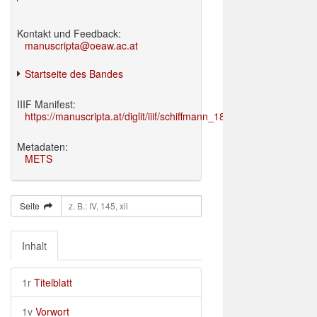
Kontakt und Feedback:
manuscripta@oeaw.ac.at
Startseite des Bandes
IIIF Manifest:
https://manuscripta.at/diglit/iiif/schiffmann_1895/manifest.json
Metadaten:
METS
Seite
Inhalt
1r
Titelblatt
1v
Vorwort