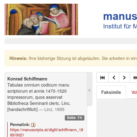
Hinweis:
Ihre bisherige Sitzung ist abgelaufen. Sie arbeiten in ei
Konrad Schiffmann
Tabulae omnium codicum manu
scriptorum et annis 1470-1520
Faksimile
Vo
impressorum, quos asservat
Bibliotheca Seminarii cleric. Linc.
[handschriftlich]
— Linz, 1895
Seite: 11r
Permalink:
https://manuscripta.at/diglit/schiffmann_18
95/0021