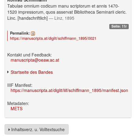
Tabulae omnium codicum manu scriptorum et annis 1470-
1520 impressorum, quos asservat Bibliotheca Seminarii cleric.
Linc. [handschriftlich]
— Linz, 1895
Seite: 11r
Permalink:
https://manuscripta.at/diglit/schiffmann_1895/0021
Kontakt und Feedback:
manuscripta@oeaw.ac.at
Startseite des Bandes
IIIF Manifest:
https://manuscripta.at/diglit/iiif/schiffmann_1895/manifest.json
Metadaten:
METS
Inhaltsverz. u. Volltextsuche