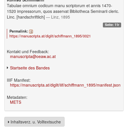
Tabulae omnium codicum manu scriptorum et annis 1470-
1520 impressorum, quos asservat Bibliotheca Seminarii cleric.
Linc. [handschriftlich]
— Linz, 1895
Seite: 11r
Permalink:
https://manuscripta.at/diglit/schiffmann_1895/0021
Kontakt und Feedback:
manuscripta@oeaw.ac.at
Startseite des Bandes
IIIF Manifest:
https://manuscripta.at/diglit/iiif/schiffmann_1895/manifest.json
Metadaten:
METS
Inhaltsverz. u. Volltextsuche